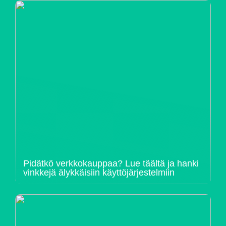
Pidätkö verkkokauppaa? Lue täältä ja hanki
vinkkejä älykkäisiin käyttöjärjestelmiin