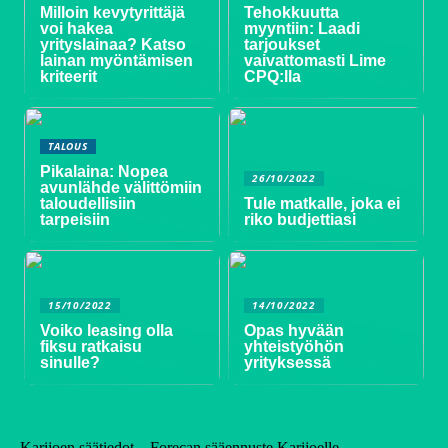
Milloin kevytyrittäjä
Tehokkuutta
voi hakea
myyntiin: Laadi
yrityslainaa? Katso
tarjoukset
lainan myöntämisen
vaivattomasti Lime
kriteerit
CPQ:lla
TALOUS
Pikalaina: Nopea
26/10/2022
avunlähde välittömiin
taloudellisiin
Tule matkalle, joka ei
tarpeisiin
riko budjettiasi
15/10/2022
14/10/2022
Voiko leasing olla
Opas hyvään
fiksu ratkaisu
yhteistyöhön
sinulle?
yrityksessä
Karijoen säätiedot – Forecan sääennuste Karijoelle