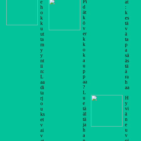
Pi
e
at
d
h
:
ät
o
k
k
k
es
ö
k
tä
v
u
v
er
ut
ä
k
ta
ta
k
m
p
o
y
a
k
y
sä
a
nt
äs
u
ii
tä
p
n:
ä
p
L
ra
aa
aa
h
?
di
aa
L
ta
u
H
rj
e
y
o
tä
vi
u
äl
ä
ks
tä
n
et
ja
e
v
h
u
ai
a
v
v
n
oj
at