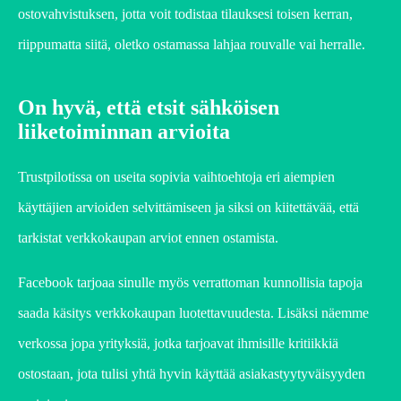
ostovahvistuksen, jotta voit todistaa tilauksesi toisen kerran,
riippumatta siitä, oletko ostamassa lahjaa rouvalle vai herralle.
On hyvä, että etsit sähköisen
liiketoiminnan arvioita
Trustpilotissa on useita sopivia vaihtoehtoja eri aiempien
käyttäjien arvioiden selvittämiseen ja siksi on kiitettävää, että
tarkistat verkkokaupan arviot ennen ostamista.
Facebook tarjoaa sinulle myös verrattoman kunnollisia tapoja
saada käsitys verkkokaupan luotettavuudesta. Lisäksi näemme
verkossa jopa yrityksiä, jotka tarjoavat ihmisille kritiikkiä
ostostaan, jota tulisi yhtä hyvin käyttää asiakastyytyväisyyden