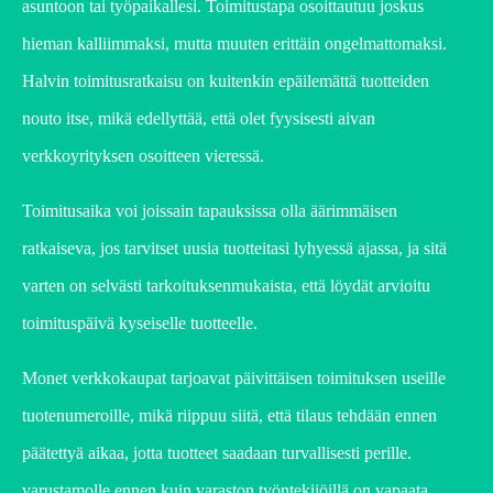
asuntoon tai työpaikallesi. Toimitustapa osoittautuu joskus
hieman kalliimmaksi, mutta muuten erittäin ongelmattomaksi.
Halvin toimitusratkaisu on kuitenkin epäilemättä tuotteiden
nouto itse, mikä edellyttää, että olet fyysisesti aivan
verkkoyrityksen osoitteen vieressä.
Toimitusaika voi joissain tapauksissa olla äärimmäisen
ratkaiseva, jos tarvitset uusia tuotteitasi lyhyessä ajassa, ja sitä
varten on selvästi tarkoituksenmukaista, että löydät arvioitu
toimituspäivä kyseiselle tuotteelle.
Monet verkkokaupat tarjoavat päivittäisen toimituksen useille
tuotenumeroille, mikä riippuu siitä, että tilaus tehdään ennen
päätettyä aikaa, jotta tuotteet saadaan turvallisesti perille.
varustamolle ennen kuin varaston työntekijöillä on vapaata.